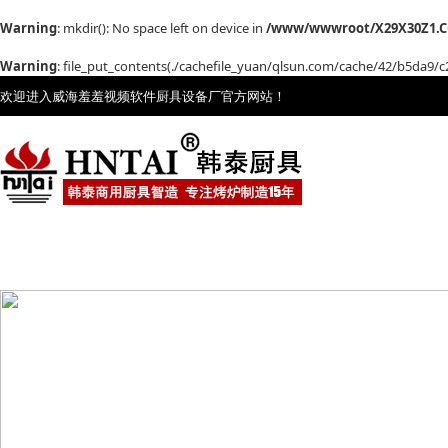
Warning
: mkdir(): No space left on device in
/www/wwwroot/X29X30Z1.C
Warning
: file_put_contents(./cachefile_yuan/qlsun.com/cache/42/b5da9/c22
欢迎进入威海羞羞视频软件厨具设备厂官方网站！